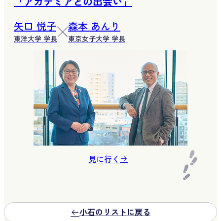
「アカデミアとの出会い」
矢口 悦子
森本 あんり
東洋大学 学長
東京女子大学 学長
見に行く
小石のリストに戻る