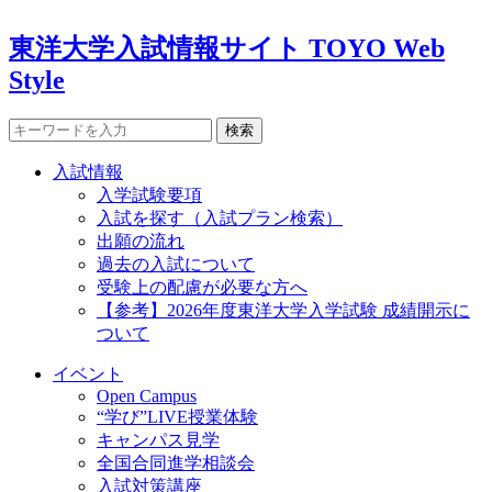
東洋大学入試情報サイト TOYO Web
Style
検索
入試情報
入学試験要項
入試を探す（入試プラン検索）
出願の流れ
過去の入試について
受験上の配慮が必要な方へ
【参考】2026年度東洋大学入学試験 成績開示に
ついて
イベント
Open Campus
“学び”LIVE授業体験
キャンパス見学
全国合同進学相談会
入試対策講座