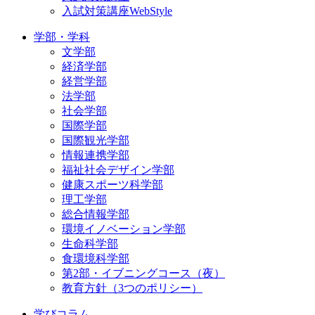
入試対策講座WebStyle
学部・学科
文学部
経済学部
経営学部
法学部
社会学部
国際学部
国際観光学部
情報連携学部
福祉社会デザイン学部
健康スポーツ科学部
理工学部
総合情報学部
環境イノベーション学部
生命科学部
食環境科学部
第2部・イブニングコース（夜）
教育方針（3つのポリシー）
学びコラム