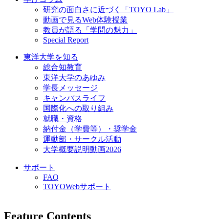
研究の面白さに近づく「TOYO Lab」
動画で見るWeb体験授業
教員が語る「学問の魅力」
Special Report
東洋大学を知る
総合知教育
東洋大学のあゆみ
学長メッセージ
キャンパスライフ
国際化への取り組み
就職・資格
納付金（学費等）・奨学金
運動部・サークル活動
大学概要説明動画2026
サポート
FAQ
TOYOWebサポート
Feature Contents